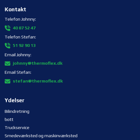
Kontakt
Telefon Johnny:
40 87 52 47
Telefon Stefan:
51 92 90 13
Email Johnny:
johnny@thermoflex.dk
Email Stefan:
stefan@thermoflex.dk
Ydelser
Bilindretning
bott
Truckservice
Smedeværksted og maskinværksted